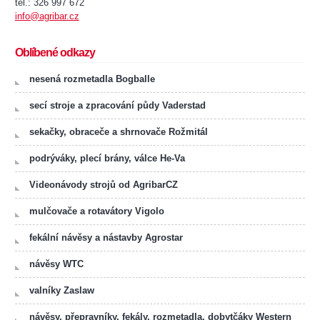
tel.: 326 997 672
info@agribar.cz
Oblíbené odkazy
nesená rozmetadla Bogballe
secí stroje a zpracování půdy Vaderstad
sekačky, obraceče a shrnovače Rožmitál
podrýváky, plecí brány, válce He-Va
Videonávody strojů od AgribarCZ
mulčovače a rotavátory Vigolo
fekální návěsy a nástavby Agrostar
návěsy WTC
valníky Zaslaw
návěsy, přepravníky, fekály, rozmetadla, dobytčáky Western