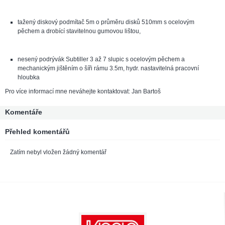
tažený diskový podmítač 5m o průměru disků 510mm s ocelovým
pěchem a drobící stavitelnou gumovou lištou,
nesený podrývák Subtiller 3 až 7 slupic s ocelovým pěchem a
mechanickým jištěním o šíři rámu 3.5m, hydr. nastavitelná pracovní
hloubka
Pro více informací mne neváhejte kontaktovat: Jan Bartoš
Komentáře
Přehled komentářů
Zatím nebyl vložen žádný komentář