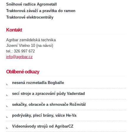
Sněhové radlice Agrometall
Traktorová závaží a pravítka do ramen
Traktorové elektrocentrály
Kontakt
Agribar zemědelská technika
Jizerní Vtelno 10 (na návsi)
tel.: 326 997 672
info@agribar.cz
Oblíbené odkazy
nesená rozmetadla Bogballe
secí stroje a zpracování půdy Vaderstad
sekačky, obraceče a shrnovače Rožmitál
podrýváky, plecí brány, válce He-Va
Videonávody strojů od AgribarCZ