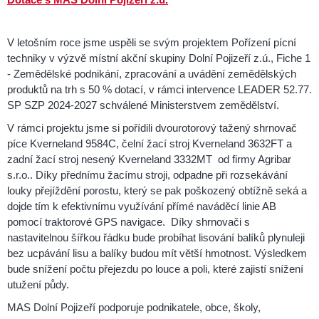
Dotace s MAS Dolní Pojizeří z.ú.
V letošním roce jsme uspěli se svým projektem Pořízení pícní
techniky v výzvě místní akční skupiny Dolní Pojizeří z.ú., Fiche 1
- Zemědělské podnikání, zpracování a uvádění zemědělských
produktů na trh s 50 % dotací, v rámci intervence LEADER 52.77.
SP SZP 2024-2027 schválené Ministerstvem zemědělství.
V rámci projektu jsme si pořídili dvourotorový tažený shrnovač
píce Kverneland 9584C, čelní žací stroj Kverneland 3632FT a
zadní žací stroj nesený Kverneland 3332MT od firmy Agribar
s.r.o.. Díky přednímu žacímu stroji, odpadne při rozsekávání
louky přejíždění porostu, který se pak poškozený obtížně seká a
dojde tím k efektivnímu využívání přímé naváděcí linie AB
pomocí traktorové GPS navigace. Díky shrnovači s
nastavitelnou šířkou řádku bude probíhat lisování balíků plynuleji
bez ucpávání lisu a balíky budou mít větší hmotnost. Výsledkem
bude snížení počtu přejezdu po louce a poli, které zajistí snížení
utužení půdy.
MAS Dolní Pojizeří podporuje podnikatele, obce, školy,