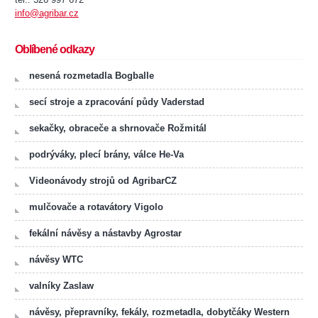
info@agribar.cz
Oblíbené odkazy
nesená rozmetadla Bogballe
secí stroje a zpracování půdy Vaderstad
sekačky, obraceče a shrnovače Rožmitál
podrýváky, plecí brány, válce He-Va
Videonávody strojů od AgribarCZ
mulčovače a rotavátory Vigolo
fekální návěsy a nástavby Agrostar
návěsy WTC
valníky Zaslaw
návěsy, přepravníky, fekály, rozmetadla, dobytčáky Western