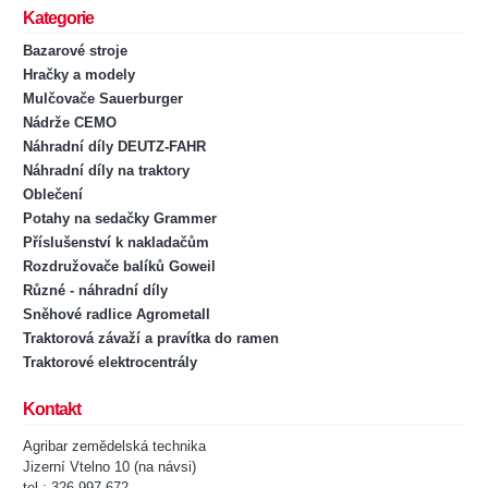
Kategorie
Bazarové stroje
Hračky a modely
Mulčovače Sauerburger
Nádrže CEMO
Náhradní díly DEUTZ-FAHR
Náhradní díly na traktory
Oblečení
Potahy na sedačky Grammer
Příslušenství k nakladačům
Rozdružovače balíků Goweil
Různé - náhradní díly
Sněhové radlice Agrometall
Traktorová závaží a pravítka do ramen
Traktorové elektrocentrály
Kontakt
Agribar zemědelská technika
Jizerní Vtelno 10 (na návsi)
tel.: 326 997 672