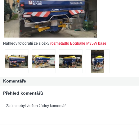
Náhledy fotografií ze složky
rozmetadlo Bogballe M35W base
Komentáře
Přehled komentářů
Zatím nebyl vložen žádný komentář