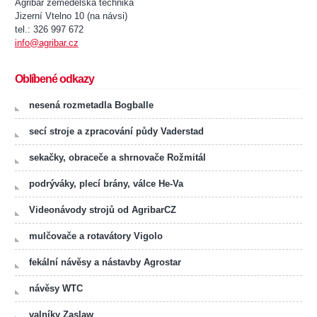
Agribar zemědelská technika
Jizerní Vtelno 10 (na návsi)
tel.: 326 997 672
info@agribar.cz
Oblíbené odkazy
nesená rozmetadla Bogballe
secí stroje a zpracování půdy Vaderstad
sekačky, obraceče a shrnovače Rožmitál
podrýváky, plecí brány, válce He-Va
Videonávody strojů od AgribarCZ
mulčovače a rotavátory Vigolo
fekální návěsy a nástavby Agrostar
návěsy WTC
valníky Zaslaw