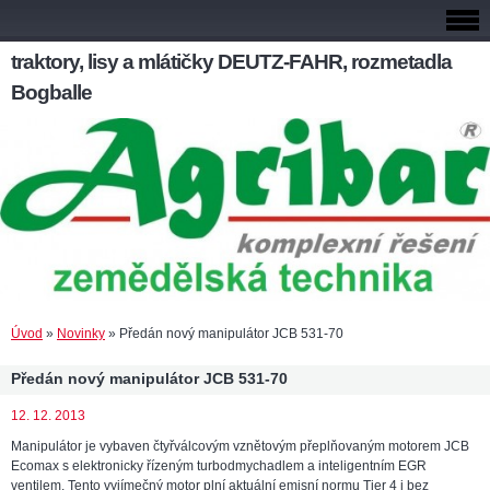
traktory, lisy a mlátičky DEUTZ-FAHR, rozmetadla
Bogballe
Úvod
»
Novinky
»
Předán nový manipulátor JCB 531-70
Předán nový manipulátor JCB 531-70
12. 12. 2013
Manipulátor je vybaven čtyřválcovým vznětovým přeplňovaným motorem JCB
Ecomax s elektronicky řízeným turbodmychadlem a inteligentním EGR
ventilem. Tento vyjímečný motor plní aktuální emisní normu Tier 4 i bez