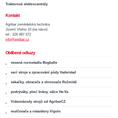
Traktorové elektrocentrály
Kontakt
Agribar zemědelská technika
Jizerní Vtelno 10 (na návsi)
tel.: 326 997 672
info@agribar.cz
Oblíbené odkazy
nesená rozmetadla Bogballe
secí stroje a zpracování půdy Vaderstad
sekačky, obraceče a shrnovače Rožmitál
podrýváky, plecí brány, válce He-Va
Videonávody strojů od AgribarCZ
mulčovače a rotavátory Vigolo