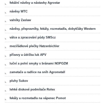
fekální návěsy a nástavby Agrostar
návěsy WTC
valníky Zaslaw
návěsy, přepravníky, fekály, rozmetadla, dobytčáky Western
válce a zpracování půdy SMScz
meziřádkové plečky Hatzenbichler
přísevy a údržba luk APV
luční a polní smyky s bránami NOPOZM
zametače a radlice na sníh Agrometall
pluhy Sukov
lehké diskové podmítače Rolex
fekály a rozmetadla na vápenec Pomot