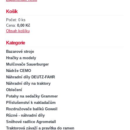
Košík
Počet: 0 ks
Cena:
0,00 Kč
Obsah košíku
Kategorie
Bazarové stroje
Hračky a modely
Mulčovače Sauerburger
Nádrže CEMO
Náhradní díly DEUTZ-FAHR
Náhradní díly na traktory
Oblečení
Potahy na sedačky Grammer
Příslušenství k nakladačům
Rozdružovače balíků Goweil
Různé - náhradní díly
Sněhové radlice Agrometall
Traktorová závaží a pravítka do ramen