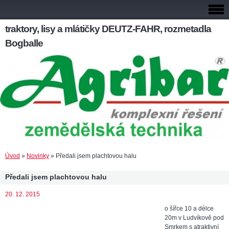
traktory, lisy a mlátičky DEUTZ-FAHR, rozmetadla
Bogballe
Úvod
»
Novinky
»
Předali jsem plachtovou halu
Předali jsem plachtovou halu
20. 12. 2015
o šířce 10 a délce
20m v Ludvíkově pod
Smrkem s atraktivní