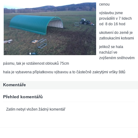
cenou
výstavbu jsme
prováděli v 7 lidech
od 8 do 16 hod
ukotvení do země je
zatloukacími kotvami
jelikož se hala
nachází ve
zvýšeném sněhovém
pásmu, tak je vzdálenost oblouků 75cm
hala je vybavena příplatkovou výbavou a to částečně zakrytými vršky štítů
Komentáře
Přehled komentářů
Zatím nebyl vložen žádný komentář