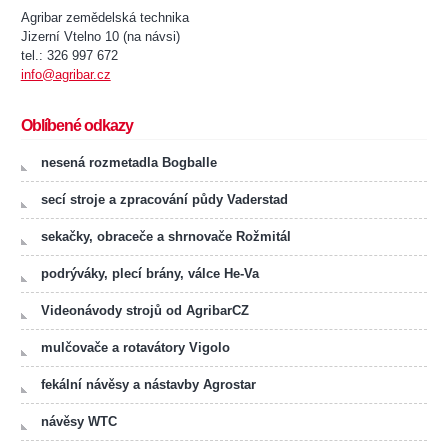
Agribar zemědelská technika
Jizerní Vtelno 10 (na návsi)
tel.: 326 997 672
info@agribar.cz
Oblíbené odkazy
nesená rozmetadla Bogballe
secí stroje a zpracování půdy Vaderstad
sekačky, obraceče a shrnovače Rožmitál
podrýváky, plecí brány, válce He-Va
Videonávody strojů od AgribarCZ
mulčovače a rotavátory Vigolo
fekální návěsy a nástavby Agrostar
návěsy WTC