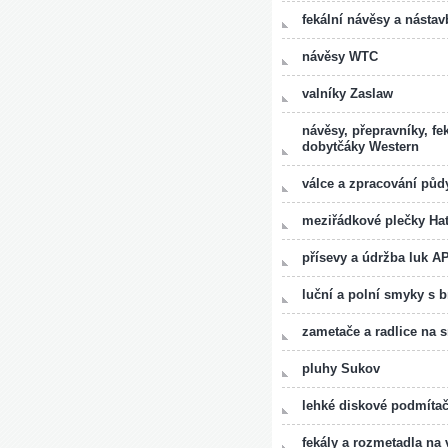
fekální návěsy a nástav
návěsy WTC
valníky Zaslaw
návěsy, přepravníky, fe
dobytčáky Western
válce a zpracování pů
meziřádkové plečky Hat
přísevy a údržba luk A
luční a polní smyky s
zametače a radlice na 
pluhy Sukov
lehké diskové podmíta
fekály a rozmetadla n