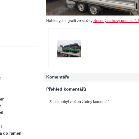
Náhledy fotografií ze složky
Nesený diskový podmítač 
Komentáře
R
Přehled komentářů
er
Zatím nebyl vložen žádný komentář
m
il
l
ka do ramen