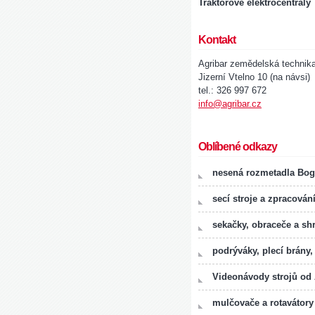
Traktorové elektrocentrály
Kontakt
Agribar zemědelská technik
Jizerní Vtelno 10 (na návsi)
tel.: 326 997 672
info@agribar.cz
Oblíbené odkazy
nesená rozmetadla Bog
secí stroje a zpracován
sekačky, obraceče a sh
podrýváky, plecí brány,
Videonávody strojů od
mulčovače a rotavátory