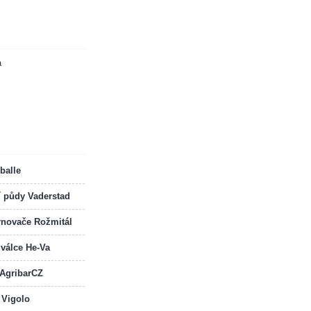
a
balle
í půdy Vaderstad
rnovače Rožmitál
 válce He-Va
 AgribarCZ
 Vigolo