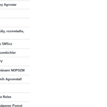
by Agrostar
kály, rozmetadla,
dy SMScz
zenbichler
PV
 bránami NOPOZM
sníh Agrometall
če Rolex
a vápenec Pomot