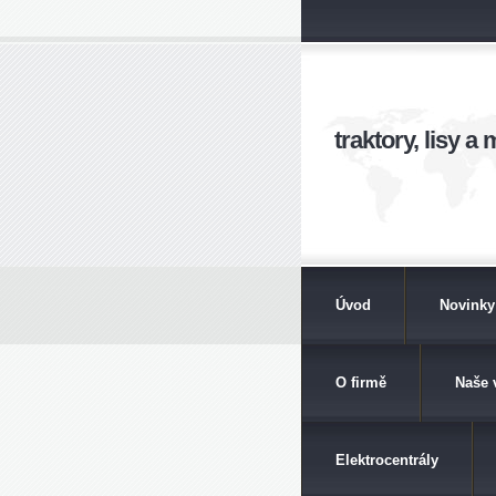
traktory, lisy 
Úvod
Novinky
O firmě
Naše 
Elektrocentrály