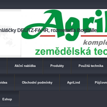
a mlátičky DEUTZ-FAHR, rozmetadla Bogballe
Akční nabídka
Produkty
Použitá technika
videa
Obchodní podmínky
AgriLind
Půjčovn
Eshop